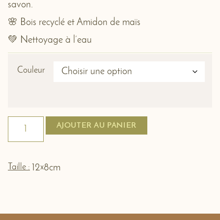
savon.
🌸 Bois recyclé et Amidon de maïs
💚 Nettoyage à l’eau
Couleur
AJOUTER AU PANIER
Taille :
x
12
8cm