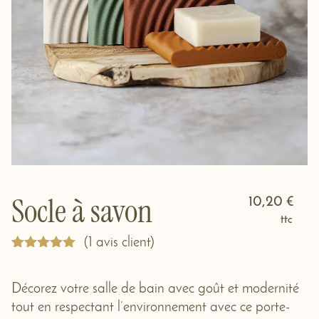
Socle à savon
10,20
€
ttc
(
1
avis client)
Noté
1
5.00
sur 5
basé sur
Décorez votre salle de bain avec goût et modernité
notation
tout en respectant l’environnement avec ce porte-
client